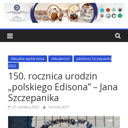
Skip
to
content
NOT
Tarnów
Federacja
Aktualne wydarzenia
Aktualności
Jubileusz Szczepanika
Stowarzyrzeń
2022
Naukowo-
150. rocznica urodzin
Technicznych
„polskiego Edisona” – Jana
Rada
w
Szczepanika
Tarnowie
21 czerwca 2022
Tarnow_NOT