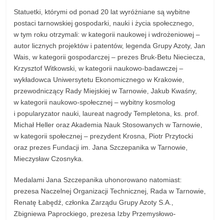
Statuetki, którymi od ponad 20 lat wyróżniane są wybitne
postaci tarnowskiej gospodarki, nauki i życia społecznego,
w tym roku otrzymali: w kategorii naukowej i wdrożeniowej –
autor licznych projektów i patentów, legenda Grupy Azoty, Jan
Wais, w kategorii gospodarczej – prezes Bruk-Betu Nieciecza,
Krzysztof Witkowski, w kategorii naukowo-badawczej –
wykładowca Uniwersytetu Ekonomicznego w Krakowie,
przewodniczący Rady Miejskiej w Tarnowie, Jakub Kwaśny,
w kategorii naukowo-społecznej – wybitny kosmolog
i popularyzator nauki, laureat nagrody Templetona, ks. prof.
Michał Heller oraz Akademia Nauk Stosowanych w Tarnowie,
w kategorii społecznej – prezydent Krosna, Piotr Przytocki
oraz prezes Fundacji im. Jana Szczepanika w Tarnowie,
Mieczysław Czosnyka.
Medalami Jana Szczepanika uhonorowano natomiast:
prezesa Naczelnej Organizacji Technicznej, Rada w Tarnowie,
Renatę Łabędź, członka Zarządu Grupy Azoty S.A.,
Zbigniewa Paprockiego, prezesa Izby Przemysłowo-