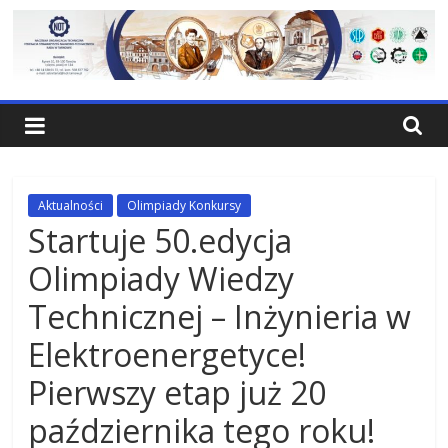
Skip
to
content
NOT
Tarnów
Federacja
Aktualności
Olimpiady Konkursy
Stowarzyrzeń
Startuje 50.edycja
Naukowo-
Olimpiady Wiedzy
Technicznych
Rada
Technicznej – Inżynieria w
w
Elektroenergetyce!
Tarnowie
Pierwszy etap już 20
października tego roku!