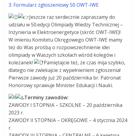
3. Formularz zgłoszeniowy 50 OWT-IWE
Jeszcze raz serdecznie zapraszamy do
udziału w 50.edycji Olimpiady Wiedzy Technicznej –
Inżynieria w Elektroenergetyce (skrót: OWT-IWE)!
W imieniu Komitetu Okręgowego OWT-IWE mamy
też do Was prośbą o rozpowszechnienie idei
olimpiady w Waszych szkołach wśród kolegów i
koleżanek!
Pamiętajcie też, że czas mija szybko,
dlatego nie zwlekajcie z wypełnieniem zgłoszenia!
Pierwsze zawody już 20 października br. Patronat
Honorowy sprawuje Minister Edukacji i Nauki.
Terminy zawodów:
ZAWODY I STOPNIA – SZKOLNE – 20 października
2023 r.
ZAWODY II STOPNIA – OKRĘGOWE – 4 stycznia 2024
r.
ZAWODY III STOPNIA – CENTRALNE – 6 kwietnia