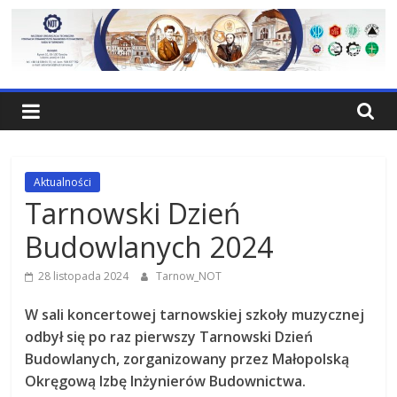
Skip
to
content
NOT
Tarnów
Federacja
Aktualności
Stowarzyrzeń
Tarnowski Dzień
Naukowo-
Budowlanych 2024
Technicznych
Rada
28 listopada 2024
Tarnow_NOT
w
Tarnowie
W sali koncertowej tarnowskiej szkoły muzycznej
odbył się po raz pierwszy Tarnowski Dzień
Budowlanych, zorganizowany przez Małopolską
Okręgową Izbę Inżynierów Budownictwa.