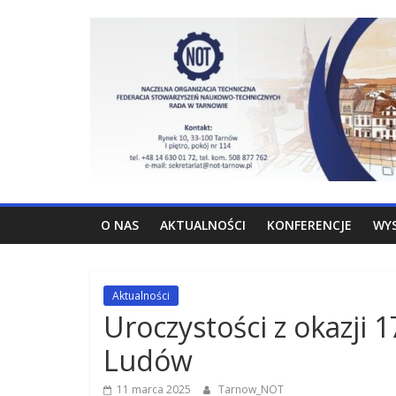
Skip
NOT
to
content
Tarnów
Federacja
Stowarzyrzeń
Naukowo-
Technicznych
Rada
O NAS
AKTUALNOŚCI
KONFERENCJE
WY
w
Tarnowie
Aktualności
Uroczystości z okazji 
Ludów
11 marca 2025
Tarnow_NOT