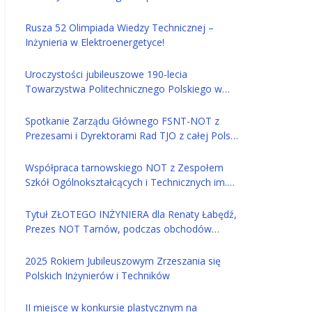
Tarnów
Rusza 52 Olimpiada Wiedzy Technicznej –
Inżynieria w Elektroenergetyce!
Uroczystości jubileuszowe 190-lecia
Towarzystwa Politechnicznego Polskiego w
Tarnowie
Spotkanie Zarządu Głównego FSNT-NOT z
Prezesami i Dyrektorami Rad TJO z całej Polski
– 14 maja w Tarnowie
Współpraca tarnowskiego NOT z Zespołem
Szkół Ogólnokształcących i Technicznych im.
Jana Szczepanika w Tarnowie
Tytuł ZŁOTEGO INŻYNIERA dla Renaty Łabędź,
Prezes NOT Tarnów, podczas obchodów
ŚWIATOWEGO DNIA INŻYNIERA
2025 Rokiem Jubileuszowym Zrzeszania się
Polskich Inżynierów i Techników
II miejsce w konkursie plastycznym na