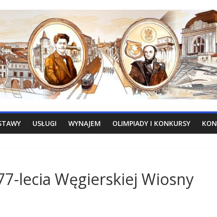
STAWY
USŁUGI
WYNAJEM
OLIMPIADY I KONKURSY
KON
177-lecia Węgierskiej Wiosny