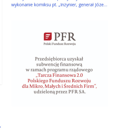
wykonanie komiksu pt. „Inżynier, generał Józef
Bem – Bohater Trzech Narodów” dla ucznia z
Tarnowa
→