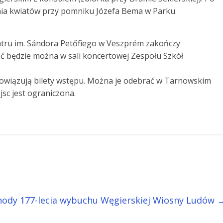
enia kwiatów przy pomniku Józefa Bema w Parku
tru im. Sándora Petőfiego w Veszprém zakończy
ć będzie można w sali koncertowej Zespołu Szkół
obowiązują bilety wstępu. Można je odebrać w Tarnowskim
jsc jest ograniczona.
ody 177-lecia wybuchu Węgierskiej Wiosny Ludów