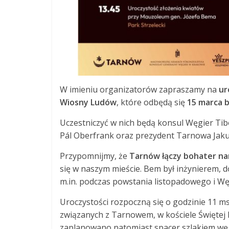
W imieniu organizatorów zapraszamy na
ur
Wiosny Ludów
, które odbędą się
15 marca b
Uczestniczyć w nich będą konsul Węgier Ti
Pál Oberfrank oraz prezydent Tarnowa Jak
Przypomnijmy, że
Tarnów łączy bohater na
się w naszym mieście. Bem był inżynierem, d
m.in. podczas powstania listopadowego i Wę
Uroczystości rozpoczną się o godzinie 11 m
związanych z Tarnowem, w kościele Świętej 
zaplanowano natomiast spacer szlakiem węgi