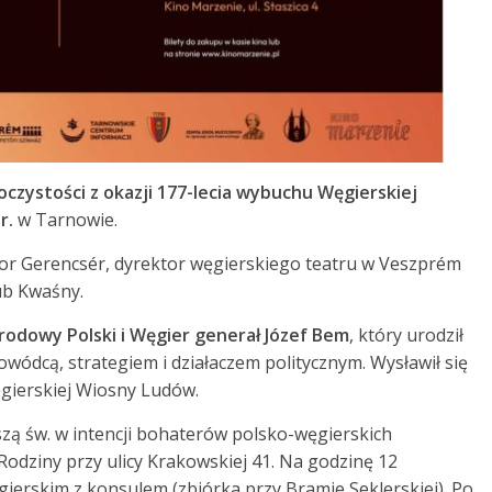
oczystości z okazji 177-lecia wybuchu Węgierskiej
r.
w Tarnowie.
bor Gerencsér, dyrektor węgierskiego teatru w Veszprém
ub Kwaśny.
rodowy Polski i Węgier generał Józef Bem
, który urodził
owódcą, strategiem i działaczem politycznym. Wysławił się
gierskiej Wiosny Ludów.
szą św. w intencji bohaterów polsko-węgierskich
Rodziny przy ulicy Krakowskiej 41. Na godzinę 12
erskim z konsulem (zbiórka przy Bramie Seklerskiej). Po