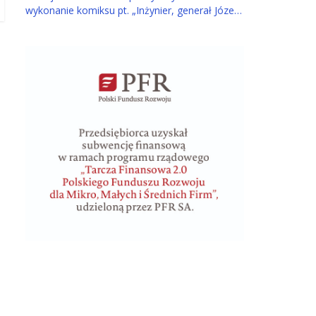
wykonanie komiksu pt. „Inżynier, generał Józef
Bem – Bohater Trzech Narodów” dla ucznia z
Tarnowa