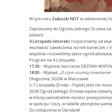
W tym roku
Zaduszki NOT
w odmienionej fo
Zapraszamy do Ogrodu Jednego Drzewa na w
bliskich.
4 Listopada (wtorek)
rozpoczniemy od wsp
możliwość zawieszenia na nim karteczek z 
wspólnie rozświetlimy także ogród płomyka
Program na 4 Listopada:
17:30
– Wspólne tworzenie DRZEWA WSPOMN
18:00
– Wykład:
„O czym szumią cmentarne 
Długozima, SGGW w Warszawie
5-7 Listopada (Środa – Piątek) Jeśli nie moż
20:00 Ogród Jednego Drzewa będzie otwarty
w której samodzielnie możesz powspominać
w spokoju i ciszy, w świetle płomyków pamięci
Do zobaczenia w Ogrodzie!