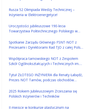
Tarnów
Rusza 52 Olimpiada Wiedzy Technicznej –
Inżynieria w Elektroenergetyce!
Uroczystości jubileuszowe 190-lecia
Towarzystwa Politechnicznego Polskiego w
Tarnowie
Spotkanie Zarządu Głównego FSNT-NOT z
Prezesami i Dyrektorami Rad TJO z całej Polski
– 14 maja w Tarnowie
Współpraca tarnowskiego NOT z Zespołem
Szkół Ogólnokształcących i Technicznych im.
Jana Szczepanika w Tarnowie
Tytuł ZŁOTEGO INŻYNIERA dla Renaty Łabędź,
Prezes NOT Tarnów, podczas obchodów
ŚWIATOWEGO DNIA INŻYNIERA
2025 Rokiem Jubileuszowym Zrzeszania się
Polskich Inżynierów i Techników
II miejsce w konkursie plastycznym na