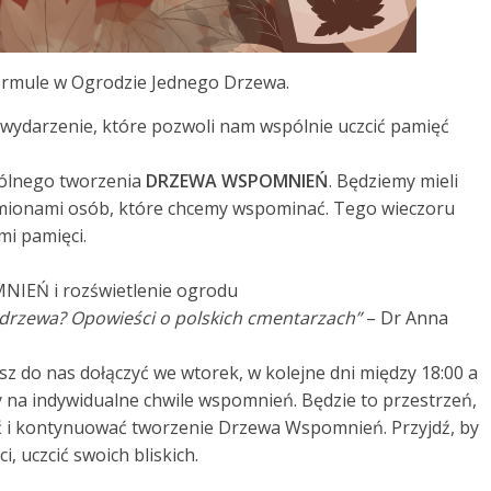
rmule w Ogrodzie Jednego Drzewa.
ydarzenie, które pozwoli nam wspólnie uczcić pamięć
ólnego tworzenia
DRZEWA WSPOMNIEŃ
. Będziemy mieli
imionami osób, które chcemy wspominać. Tego wieczoru
mi pamięci.
IEŃ i rozświetlenie ogrodu
drzewa? Opowieści o polskich cmentarzach”
– Dr Anna
esz do nas dołączyć we wtorek, w kolejne dni między 18:00 a
 na indywidualne chwile wspomnień. Będzie to przestrzeń,
 i kontynuować tworzenie Drzewa Wspomnień. Przyjdź, by
, uczcić swoich bliskich.