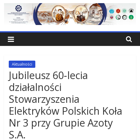
Skip
to
content
NOT
Tarnów
Federacja
Aktualności
Stowarzyrzeń
Jubileusz 60‑lecia
Naukowo-
działalności
Technicznych
Rada
Stowarzyszenia
w
Elektryków Polskich Koła
Tarnowie
Nr 3 przy Grupie Azoty
S.A.