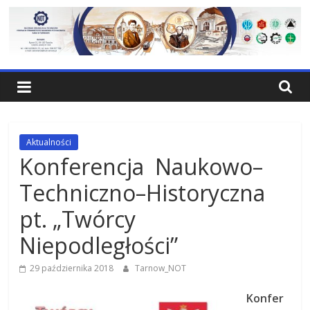
Skip
to
content
NOT
Tarnów
Federacja
Aktualności
Stowarzyrzeń
Konferencja Naukowo–
Naukowo-
Techniczno–Historyczna
Technicznych
Rada
pt. „Twórcy
w
Niepodległości”
Tarnowie
29 października 2018
Tarnow_NOT
Konfer